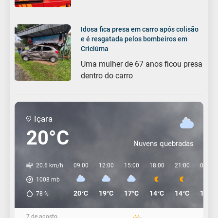
Idosa fica presa em carro após colisão
e é resgatada pelos bombeiros em
Criciúma
Uma mulher de 67 anos ficou presa
dentro do carro
Içara
20°C
Nuvens quebradas
20.6 km/h
09:00
12:00
15:00
18:00
21:00
00:00
1008
mb
20°C
19°C
17°C
14°C
14°C
13°C
78
%
7 de agosto