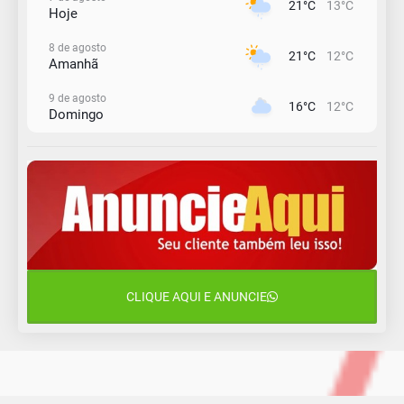
21°C
13°C
Hoje
8 de agosto
21°C
12°C
Amanhã
9 de agosto
16°C
12°C
Domingo
10 de agosto
15°C
11°C
Segunda-Feira
11 de agosto
15°C
8°C
Terça-Feira
12 de agosto
15°C
11°C
Quarta-Feira
CLIQUE AQUI E ANUNCIE
13 de agosto
19°C
13°C
Quinta-Feira