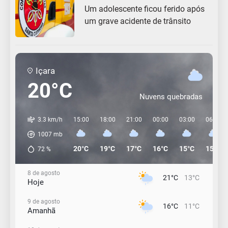
Um adolescente ficou ferido após
um grave acidente de trânsito
Içara
20°C
Nuvens quebradas
3.3 km/h
15:00
18:00
21:00
00:00
03:00
06:00
1007
mb
20°C
19°C
17°C
16°C
15°C
15°C
72
%
8 de agosto
21°C
13°C
Hoje
9 de agosto
16°C
11°C
Amanhã