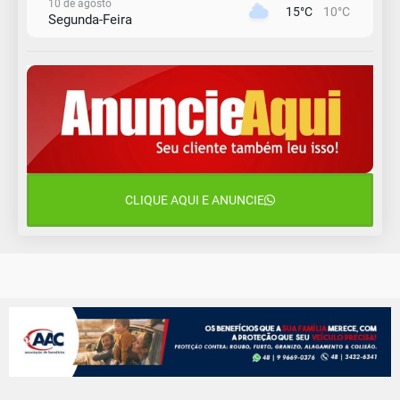
10 de agosto
15°C
10°C
Segunda-Feira
11 de agosto
13°C
11°C
Terça-Feira
12 de agosto
15°C
11°C
Quarta-Feira
13 de agosto
20°C
15°C
Quinta-Feira
CLIQUE AQUI E ANUNCIE
14 de agosto
18°C
13°C
Sexta-Feira