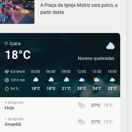
A Praça da Igreja Matriz será palco, a
partir desta
Içara
18°C
Nuvens quebradas
6.6 km/h
03:00
06:00
09:00
12:00
15:00
18:00
21:0
1010
mb
18°C
18°C
21°C
26°C
24°C
22°C
22°C
94
%
6 de agosto
27°C
18°C
Hoje
7 de agosto
21°C
13°C
Amanhã