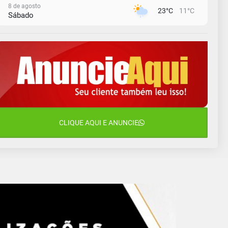
8 de agosto
23°C
11°C
Sábado
9 de agosto
16°C
12°C
Domingo
10 de agosto
13°C
11°C
Segunda-Feira
11 de agosto
15°C
10°C
Terça-Feira
12 de agosto
CLIQUE AQUI E ANUNCIE
14°C
9°C
Quarta-Feira