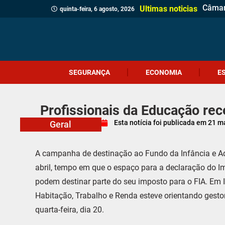
Câmar
PM apr
Homem
Motor
Homem
Antes 
Probl
Coral
Motoci
Botij
Içara 
Siste
Festi
PRF r
Geraç
Cocal 
Volta 
Ultimas noticias
quinta-feira, 6 agosto, 2026
SEGURANÇA
ECONOMIA
E
Profissionais da Educação re
Esta notícia foi publicada em
21 m
Geral
A campanha de destinação ao Fundo da Infância e Ad
abril, tempo em que o espaço para a declaração do I
podem destinar parte do seu imposto para o FIA. Em Iç
Habitação, Trabalho e Renda esteve orientando gesto
quarta-feira, dia 20.