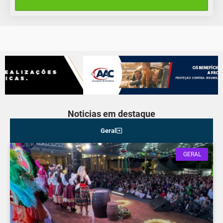
14°C
9°C
Quarta-Feira
Noticias em destaque
Geral
GERAL