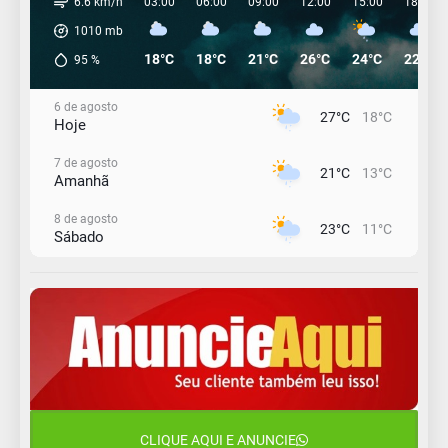
6.6 km/h
03:00
06:00
09:00
12:00
15:00
18:00
1010
mb
18°C
18°C
21°C
26°C
24°C
22°C
95
%
6 de agosto
27°C
18°C
Hoje
7 de agosto
21°C
13°C
Amanhã
8 de agosto
23°C
11°C
Sábado
9 de agosto
16°C
12°C
Domingo
10 de agosto
13°C
11°C
Segunda-Feira
11 de agosto
15°C
10°C
Terça-Feira
CLIQUE AQUI E ANUNCIE
12 de agosto