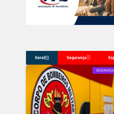
Geral
Segurança
Es
SEGURANÇA