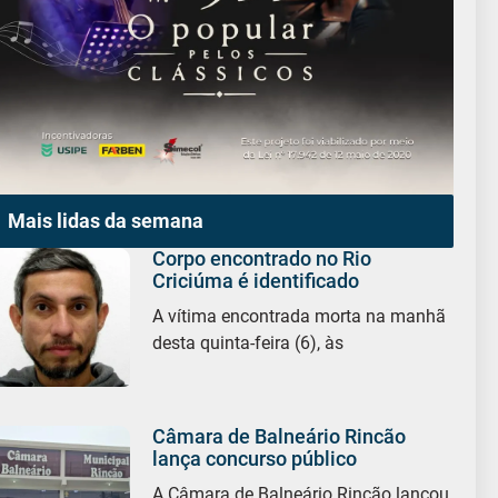
Mais lidas da semana
Corpo encontrado no Rio
Criciúma é identificado
A vítima encontrada morta na manhã
desta quinta-feira (6), às
Câmara de Balneário Rincão
lança concurso público
A Câmara de Balneário Rincão lançou