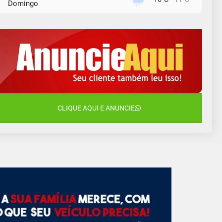
Domingo
10 de agosto
15°C
11°C
Segunda-Feira
11 de agosto
11°C
11°C
Terça-Feira
12 de agosto
14°C
11°C
Quarta-Feira
13 de agosto
CLIQUE AQUI E ANUNCIE
23°C
14°C
Quinta-Feira