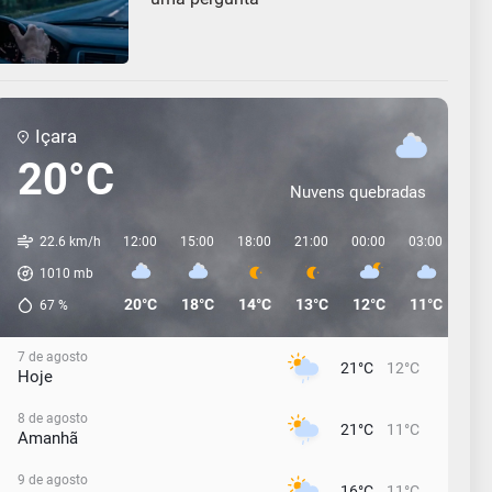
Içara
20°C
Nuvens quebradas
22.6 km/h
12:00
15:00
18:00
21:00
00:00
03:00
06:
1010
mb
20°C
18°C
14°C
13°C
12°C
11°C
12°
67
%
7 de agosto
21°C
12°C
Hoje
8 de agosto
21°C
11°C
Amanhã
9 de agosto
16°C
11°C