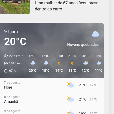
Uma mulher de 67 anos ficou presa
dentro do carro
Içara
20°C
Nuvens quebradas
22.6 km/h
12:00
15:00
18:00
21:00
00:00
03:00
06:
1010
mb
20°C
18°C
14°C
13°C
12°C
11°C
12°
67
%
7 de agosto
21°C
12°C
Hoje
8 de agosto
21°C
11°C
Amanhã
9 de agosto
16°C
11°C