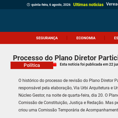
Verea
Client
Revita
Crici
Dia d
Corpo 
Quatr
(Víde
Políci
Profes
Cruel
Içara 
Idosa 
Veread
Câmar
PM apr
Homem
Ultimas noticias
quinta-feira, 6 agosto, 2026
SEGURANÇA
ECONOMIA
E
Processo do Plano Diretor Parti
Esta notícia foi publicada em
22 j
Política
O histórico do processo de revisão do Plano Diretor P
responsável pela elaboração, Via Urbi Arquitetura e 
Núcleo Gestor, na noite de quarta-feira, dia 20. O Pla
Comissão de Constituição, Justiça e Redação. Mas pe
criou uma Comissão Temporária de Acompanhamento, 