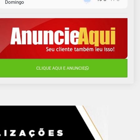
Domingo
10 de agosto
15°C
11°C
Segunda-Feira
11 de agosto
11°C
11°C
Terça-Feira
12 de agosto
14°C
11°C
Quarta-Feira
13 de agosto
CLIQUE AQUI E ANUNCIE
23°C
14°C
Quinta-Feira