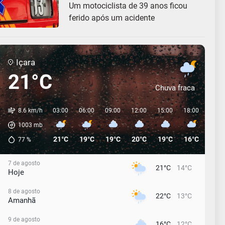
Um motociclista de 39 anos ficou
ferido após um acidente
Içara
21°C
Chuva fraca
8.6 km/h
03:00
06:00
09:00
12:00
15:00
18:00
21:0
1003
mb
21°C
19°C
19°C
20°C
19°C
16°C
14°C
77
%
7 de agosto
21°C
14°C
Hoje
8 de agosto
22°C
13°C
Amanhã
9 de agosto
16°C
12°C