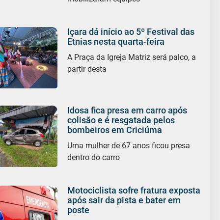
Içara dá início ao 5º Festival das
Etnias nesta quarta-feira
A Praça da Igreja Matriz será palco, a
partir desta
Idosa fica presa em carro após
colisão e é resgatada pelos
bombeiros em Criciúma
Uma mulher de 67 anos ficou presa
dentro do carro
Motociclista sofre fratura exposta
após sair da pista e bater em
poste