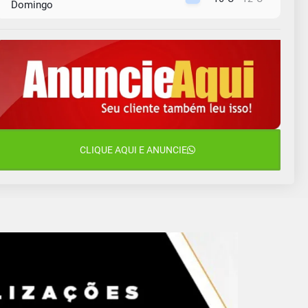
Domingo
10 de agosto
13°C
11°C
Segunda-Feira
11 de agosto
15°C
9°C
Terça-Feira
12 de agosto
15°C
11°C
Quarta-Feira
13 de agosto
CLIQUE AQUI E ANUNCIE
16°C
13°C
Quinta-Feira