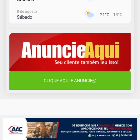
8 de agosto
21°C
13°C
Sábado
9 de agosto
16°C
13°C
Domingo
10 de agosto
14°C
11°C
Segunda-Feira
11 de agosto
15°C
10°C
Terça-Feira
CLIQUE AQUI E ANUNCIE
12 de agosto
14°C
12°C
Quarta-Feira