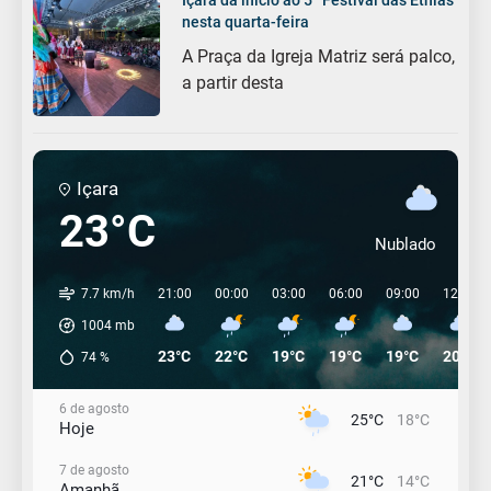
nesta quarta-feira
A Praça da Igreja Matriz será palco,
a partir desta
Içara
23°C
Nublado
7.7 km/h
21:00
00:00
03:00
06:00
09:00
12:00
1004
mb
23°C
22°C
19°C
19°C
19°C
20°C
74
%
6 de agosto
25°C
18°C
Hoje
7 de agosto
21°C
14°C
Amanhã