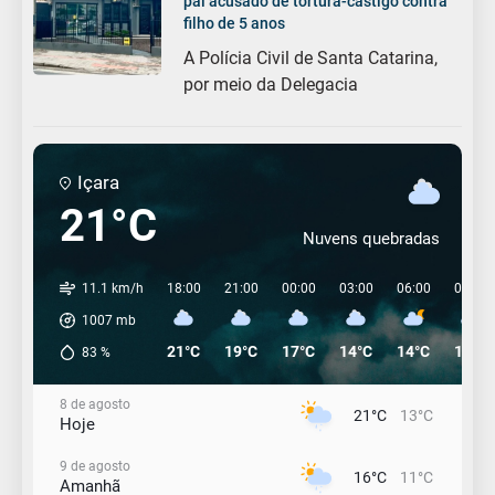
pai acusado de tortura-castigo contra
filho de 5 anos
A Polícia Civil de Santa Catarina,
por meio da Delegacia
Içara
21°C
Nuvens quebradas
11.1 km/h
18:00
21:00
00:00
03:00
06:00
09:00
1007
mb
21°C
19°C
17°C
14°C
14°C
14°C
83
%
8 de agosto
21°C
13°C
Hoje
9 de agosto
16°C
11°C
Amanhã