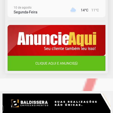
10 de agosto
14°C
11°C
Segunda-Feira
11 de agosto
15°C
10°C
Terça-Feira
12 de agosto
15°C
11°C
Quarta-Feira
13 de agosto
19°C
14°C
Quinta-Feira
CLIQUE AQUI E ANUNCIE
14 de agosto
18°C
15°C
Sexta-Feira