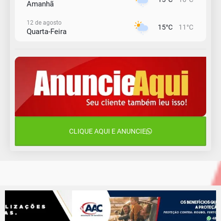
Amanhã
12 de agosto
15°C
11°C
Quarta-Feira
13 de agosto
18°C
14°C
Quinta-Feira
14 de agosto
20°C
16°C
Sexta-Feira
15 de agosto
24°C
18°C
Sábado
CLIQUE AQUI E ANUNCIE
16 de agosto
21°C
17°C
Domingo