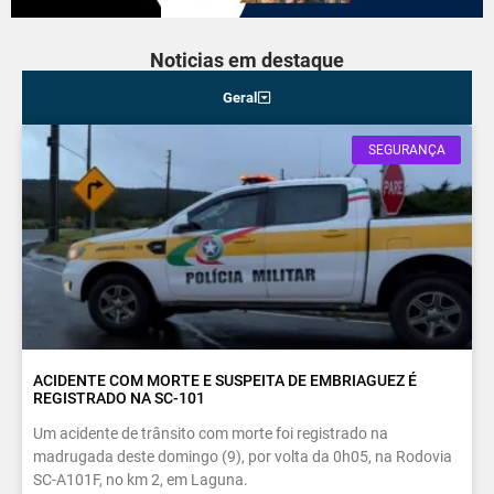
Noticias em destaque
Geral
SEGURANÇA
ACIDENTE COM MORTE E SUSPEITA DE EMBRIAGUEZ É
REGISTRADO NA SC-101
Um acidente de trânsito com morte foi registrado na
madrugada deste domingo (9), por volta da 0h05, na Rodovia
SC-A101F, no km 2, em Laguna.