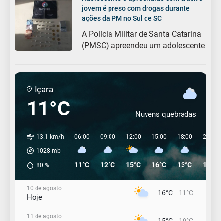
jovem é preso com drogas durante
ações da PM no Sul de SC
A Polícia Militar de Santa Catarina
(PMSC) apreendeu um adolescente
Içara
11°C
Nuvens quebradas
13.1 km/h
06:00
09:00
12:00
15:00
18:00
21:00
1028
mb
11°C
12°C
15°C
16°C
13°C
12°C
80
%
10 de agosto
16°C
11°C
Hoje
11 de agosto
15°C
10°C