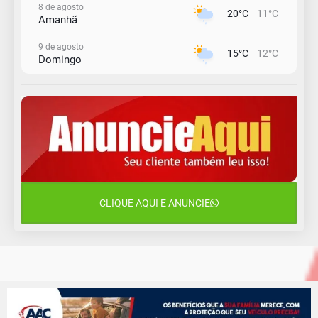
8 de agosto
20°C
11°C
Amanhã
9 de agosto
15°C
12°C
Domingo
10 de agosto
14°C
10°C
Segunda-Feira
11 de agosto
13°C
10°C
Terça-Feira
12 de agosto
16°C
11°C
Quarta-Feira
CLIQUE AQUI E ANUNCIE
13 de agosto
18°C
13°C
Quinta-Feira