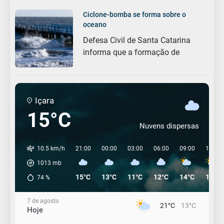
Ciclone-bomba se forma sobre o
oceano
Defesa Civil de Santa Catarina
informa que a formação de
Içara
15°C
Nuvens dispersas
10.5 km/h
21:00
00:00
03:00
06:00
09:00
12:00
1013
mb
15°C
13°C
11°C
12°C
14°C
19°C
74
%
7 de agosto
21°C
13°C
Hoje