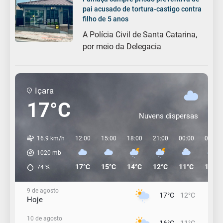
pai acusado de tortura-castigo contra
filho de 5 anos
A Polícia Civil de Santa Catarina,
por meio da Delegacia
Içara
17°C
Nuvens dispersas
16.9 km/h
12:00
15:00
18:00
21:00
00:00
03:00
1020
mb
17°C
15°C
14°C
12°C
11°C
11°C
74
%
9 de agosto
17°C
12°C
Hoje
10 de agosto