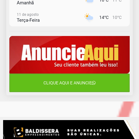
16°C
11°C
Amanhã
11 de agosto
14°C
10°C
Terça-Feira
12 de agosto
15°C
11°C
Quarta-Feira
13 de agosto
18°C
14°C
Quinta-Feira
14 de agosto
19°C
17°C
Sexta-Feira
CLIQUE AQUI E ANUNCIE
15 de agosto
19°C
17°C
Sábado