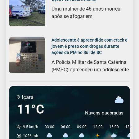
Uma mulher de 46 anos morreu
após se afogar em
Adolescente é apreendido com crack e
jovem é preso com drogas durante
ações da PM no Sul de SC
A Polícia Militar de Santa Catarina
(PMSC) apreendeu um adolescente
Içara
11°C
Nuvens quebradas
9.5 km/h
03:00
06:00
09:00
12:00
15:00
18:00
1026
mb