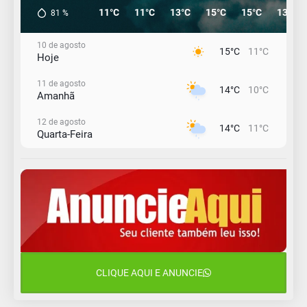
11°C
11°C
13°C
15°C
15°C
13°C
81
%
10 de agosto
15°C
11°C
Hoje
11 de agosto
14°C
10°C
Amanhã
12 de agosto
14°C
11°C
Quarta-Feira
13 de agosto
19°C
13°C
Quinta-Feira
14 de agosto
21°C
17°C
Sexta-Feira
15 de agosto
18°C
17°C
Sábado
CLIQUE AQUI E ANUNCIE
16 de agosto
22°C
17°C
Domingo