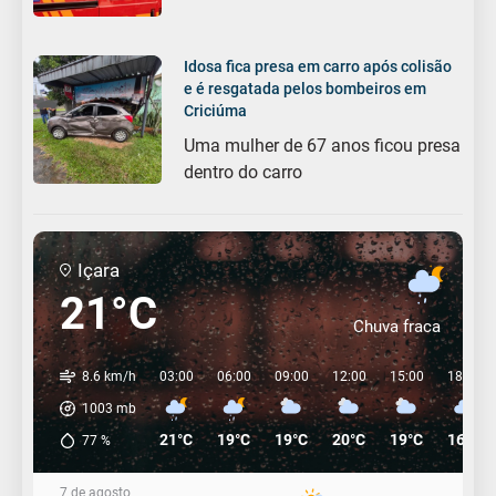
Idosa fica presa em carro após colisão
e é resgatada pelos bombeiros em
Criciúma
Uma mulher de 67 anos ficou presa
dentro do carro
Içara
21°C
Chuva fraca
8.6 km/h
03:00
06:00
09:00
12:00
15:00
18:00
1003
mb
21°C
19°C
19°C
20°C
19°C
16°C
77
%
7 de agosto