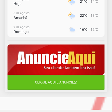
21°C
14°C
Hoje
8 de agosto
22°C
13°C
Amanhã
9 de agosto
16°C
12°C
Domingo
10 de agosto
13°C
11°C
Segunda-Feira
11 de agosto
15°C
9°C
Terça-Feira
12 de agosto
15°C
11°C
Quarta-Feira
CLIQUE AQUI E ANUNCIE
13 de agosto
16°C
13°C
Quinta-Feira