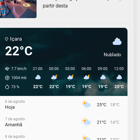
partir desta
Içara
22°C
Nublado
7.7 km/h
21:00
00:00
03:00
06:00
09:00
12:00
15:0
1004
mb
22°C
22°C
19°C
19°C
19°C
20°C
19°C
73
%
6 de agosto
25°C
18°C
Hoje
7 de agosto
21°C
14°C
Amanhã
8 de agosto
21°C
13°C