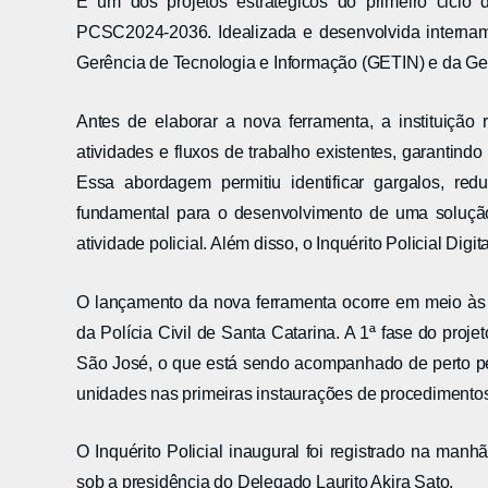
É um dos projetos estratégicos do primeiro ciclo
PCSC2024-2036. Idealizada e desenvolvida intername
Gerência de Tecnologia e Informação (GETIN) e da G
Antes de elaborar a nova ferramenta, a instituiçã
atividades e fluxos de trabalho existentes, garantin
Essa abordagem permitiu identificar gargalos, red
fundamental para o desenvolvimento de uma solução
atividade policial. Além disso, o Inquérito Policial D
O lançamento da nova ferramenta ocorre em meio às
da Polícia Civil de Santa Catarina. A 1ª fase do proj
São José, o que está sendo acompanhado de perto pe
unidades nas primeiras instaurações de procedimento
O Inquérito Policial inaugural foi registrado na man
sob a presidência do Delegado Laurito Akira Sato.