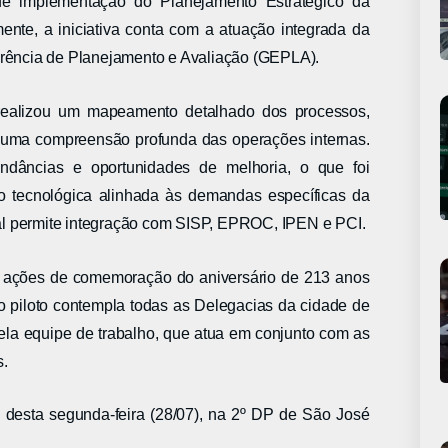
 de implementação do Planejamento Estratégico da
nte, a iniciativa conta com a atuação integrada da
erência de Planejamento e Avaliação (GEPLA).
o realizou um mapeamento detalhado dos processos,
do uma compreensão profunda das operações internas.
undâncias e oportunidades de melhoria, o que foi
 tecnológica alinhada às demandas específicas da
igital permite integração com SISP, EPROC, IPEN e PCI.
 ações de comemoração do aniversário de 213 anos
eto piloto contempla todas as Delegacias da cidade de
la equipe de trabalho, que atua em conjunto com as
s.
hã desta segunda-feira (28/07), na 2º DP de São José