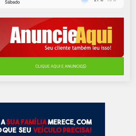
Sábado
9 de agosto
16°C
13°C
Domingo
10 de agosto
14°C
11°C
Segunda-Feira
11 de agosto
15°C
10°C
Terça-Feira
12 de agosto
CLIQUE AQUI E ANUNCIE
14°C
12°C
Quarta-Feira