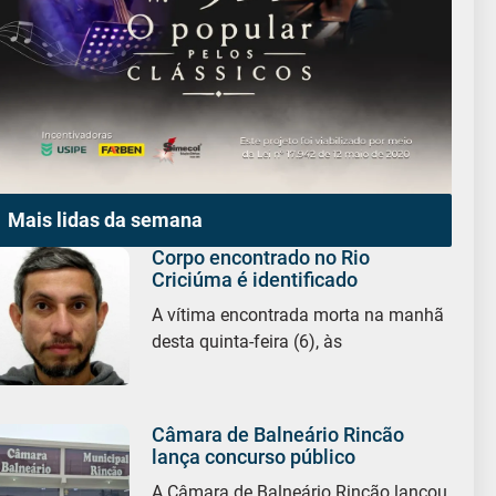
Mais lidas da semana
Corpo encontrado no Rio
Criciúma é identificado
A vítima encontrada morta na manhã
desta quinta-feira (6), às
Câmara de Balneário Rincão
lança concurso público
A Câmara de Balneário Rincão lançou