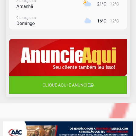
8 de agosto
21°C
12°C
Amanhã
9 de agosto
16°C
12°C
Domingo
10 de agosto
15°C
11°C
Segunda-Feira
11 de agosto
15°C
8°C
Terça-Feira
12 de agosto
15°C
11°C
Quarta-Feira
CLIQUE AQUI E ANUNCIE
13 de agosto
19°C
13°C
Quinta-Feira