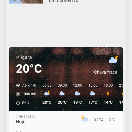
um homem foi
Içara
20°C
Chuva fraca
7.6 km/h
06:00
09:00
12:00
15:00
18:00
21:00
1006
mb
20°C
20°C
19°C
17°C
14°C
14°C
84
%
7 de agosto
21°C
13°C
Hoje