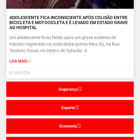
ADOLESCENTE FICA INCONSCIENTE APÓS COLISÃO ENTRE
BICICLETA E MOTOCICLETA E É LEVADO EM ESTADO GRAVE
AO HOSPITAL
Um adolescente ficou ferido após um grave acidente de
trânsito registrado na noite desta quinta-feira (6), na Rua
Teodoto Tonon, no Centro de Tubarão. A
LEIA MAIS »
07/08/2026
Segurança
Esporte
Economia