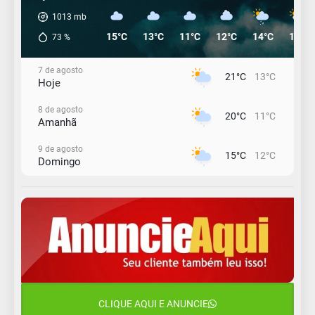
1013
mb
15°C
13°C
11°C
12°C
14°C
19°C
73
%
7 de agosto
21°C
13°C
Hoje
8 de agosto
20°C
11°C
Amanhã
9 de agosto
15°C
12°C
Domingo
10 de agosto
14°C
10°C
Segunda-Feira
11 de agosto
13°C
10°C
Terça-Feira
12 de agosto
16°C
11°C
Quarta-Feira
CLIQUE AQUI E ANUNCIE
13 de agosto
18°C
13°C