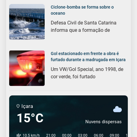
Ciclone-bomba se forma sobre o
oceano
Defesa Civil de Santa Catarina
informa que a formação de
Gol estacionado em frente a obra é
furtado durante a madrugada em Içara
Um VW/Gol Special, ano 1998, de
cor verde, foi furtado
Içara
15°C
Nuvens dispersas
10.5 km/h
21:00
00:00
03:00
06:00
09:00
12:00