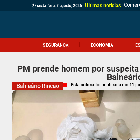
Comérc
Prefei
Identi
Homem 
Prouni
Adolesc
Ciclon
Jovem 
Câmara
Menina
Projet
Delega
Veread
Cliente
Revita
Criciú
Dia do
Corpo 
Ultimas noticias
sexta-feira, 7 agosto, 2026
SEGURANÇA
ECONOMIA
E
PM prende homem por suspeita 
Balneári
Esta notícia foi publicada em
11 ja
Balneário Rincão