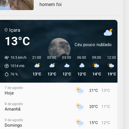
homem foi
Içara
13°C
Céu pouco nublado
10.5 km/h
21:00
00:00
03:00
06:00
09:00
12:00
15:
1014
mb
13°C
13°C
12°C
12°C
14°C
19°C
18°
76
%
7 de agosto
21°C
13°C
Hoje
8 de agosto
20°C
11°C
Amanhã
9 de agosto
15°C
12°C
Domingo