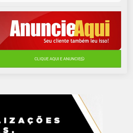
10 de agosto
14°C
10°C
Segunda-Feira
11 de agosto
13°C
10°C
Terça-Feira
12 de agosto
16°C
11°C
Quarta-Feira
13 de agosto
CLIQUE AQUI E ANUNCIE
18°C
13°C
Quinta-Feira