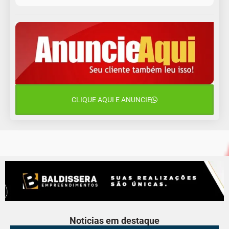
11 de agosto
12°C
11°C
Terça-Feira
12 de agosto
15°C
12°C
Quarta-Feira
13 de agosto
22°C
15°C
Quinta-Feira
CLIQUE AQUI E ANUNCIE
14 de agosto
18°C
15°C
Sexta-Feira
Noticias em destaque