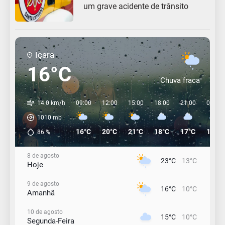
um grave acidente de trânsito
Içara
16°C
Chuva fraca
14.0 km/h
09:00
12:00
15:00
18:00
21:00
00:00
1010
mb
16°C
20°C
21°C
18°C
17°C
16°C
86
%
8 de agosto
23°C
13°C
Hoje
9 de agosto
16°C
10°C
Amanhã
10 de agosto
15°C
10°C
Segunda-Feira