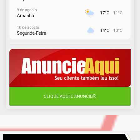
9 de agosto
17°C
11°C
Amanhã
10 de agosto
14°C
10°C
Segunda-Feira
11 de agosto
13°C
11°C
Terça-Feira
12 de agosto
15°C
12°C
Quarta-Feira
13 de agosto
18°C
14°C
Quinta-Feira
CLIQUE AQUI E ANUNCIE
14 de agosto
20°C
16°C
Sexta-Feira