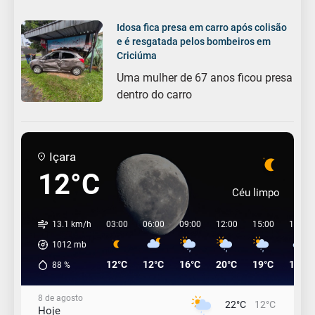
Idosa fica presa em carro após colisão
e é resgatada pelos bombeiros em
Criciúma
Uma mulher de 67 anos ficou presa
dentro do carro
Içara
12°C
Céu limpo
13.1 km/h
03:00
06:00
09:00
12:00
15:00
18:00
1012
mb
12°C
12°C
16°C
20°C
19°C
17°C
88
%
8 de agosto
22°C
12°C
Hoje