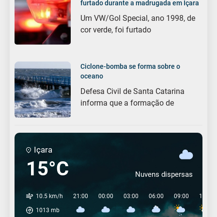
furtado durante a madrugada em Içara
Um VW/Gol Special, ano 1998, de
cor verde, foi furtado
Ciclone-bomba se forma sobre o
oceano
Defesa Civil de Santa Catarina
informa que a formação de
Içara
15°C
Nuvens dispersas
10.5 km/h
21:00
00:00
03:00
06:00
09:00
12:00
1013
mb