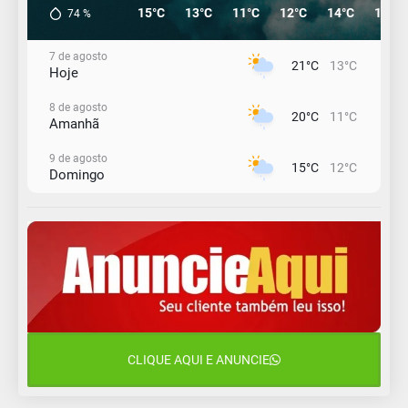
15°C
13°C
11°C
12°C
14°C
19°C
74
%
7 de agosto
21°C
13°C
Hoje
8 de agosto
20°C
11°C
Amanhã
9 de agosto
15°C
12°C
Domingo
10 de agosto
14°C
10°C
Segunda-Feira
11 de agosto
13°C
10°C
Terça-Feira
12 de agosto
16°C
11°C
Quarta-Feira
CLIQUE AQUI E ANUNCIE
13 de agosto
18°C
13°C
Quinta-Feira