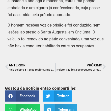
substância análoga à maconha, entre uma porção
embalada e um cigarro já confeccionado, cuja posse
foi assumida pelo próprio abordado.
O homem recebeu voz de prisão e foi conduzido, sem
lesões, ao presídio Santa Augusta, em Criciúma. O
veículo foi removido ao pátio conveniado, uma vez que
não havia condutor habilitado entre os ocupantes.
ANTERIOR
PRÓXIMO
Acic celebra 81 anos reafirmando seu propósito de mover, inspirar e transformar o Sul de SC
Projeto traz feira de produtos artesanais e gastronomia a Criciúma
Gostou da notícia então compartilhe:
Facebook
Twitter
WhatsApp
Telegram