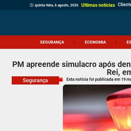
Client
Revita
Crici
Dia d
Corpo 
Quatr
(Víde
Políci
Profes
Cruel
Içara 
Idosa 
Veread
Câmar
PM apr
Homem
Motor
Ultimas noticias
quinta-feira, 6 agosto, 2026
SEGURANÇA
ECONOMIA
E
PM apreende simulacro após denú
Rei, e
Esta notícia foi publicada em
19 m
Segurança