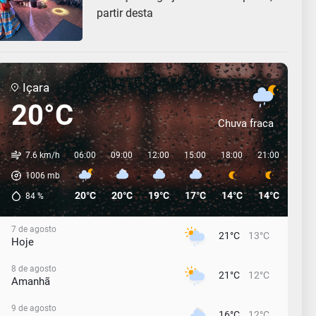
partir desta
Içara
20°C
Chuva fraca
7.6 km/h
06:00
09:00
12:00
15:00
18:00
21:00
00:0
1006
mb
20°C
20°C
19°C
17°C
14°C
14°C
13°C
84
%
7 de agosto
21°C
13°C
Hoje
8 de agosto
21°C
12°C
Amanhã
9 de agosto
16°C
12°C