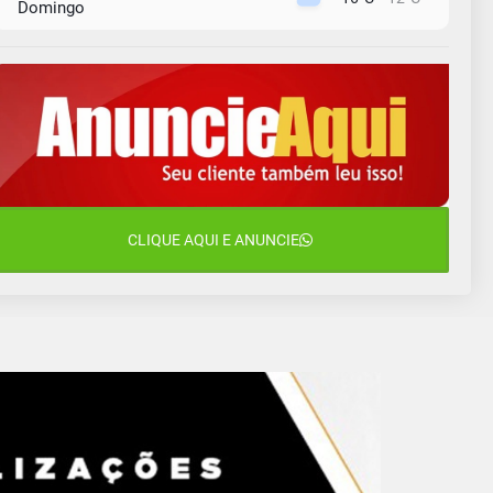
Domingo
10 de agosto
15°C
11°C
Segunda-Feira
11 de agosto
15°C
8°C
Terça-Feira
12 de agosto
15°C
11°C
Quarta-Feira
13 de agosto
CLIQUE AQUI E ANUNCIE
19°C
13°C
Quinta-Feira