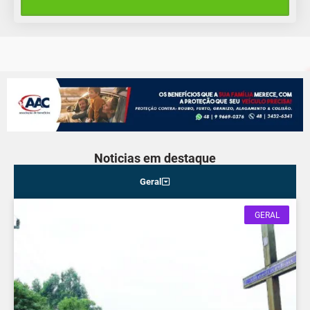
16°C
13°C
Quinta-Feira
Noticias em destaque
Geral
GERAL