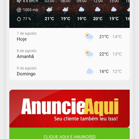
8.6 km/h
03:00
06:00
09:00
12:00
15:00
18:00
1003
mb
21°C
19°C
19°C
20°C
19°C
16°C
77
%
7 de agosto
21°C
14°C
Hoje
8 de agosto
22°C
13°C
Amanhã
9 de agosto
16°C
12°C
Domingo
10 de agosto
13°C
11°C
Segunda-Feira
11 de agosto
15°C
9°C
Terça-Feira
12 de agosto
15°C
11°C
Quarta-Feira
CLIQUE AQUI E ANUNCIE
13 de agosto