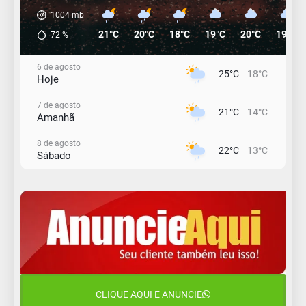
1004
mb
21°C
20°C
18°C
19°C
20°C
19°C
72
%
6 de agosto
25°C
18°C
Hoje
7 de agosto
21°C
14°C
Amanhã
8 de agosto
22°C
13°C
Sábado
9 de agosto
16°C
12°C
Domingo
10 de agosto
13°C
11°C
Segunda-Feira
11 de agosto
15°C
9°C
Terça-Feira
CLIQUE AQUI E ANUNCIE
12 de agosto
15°C
11°C