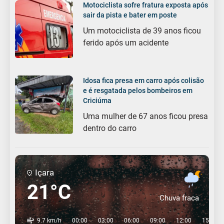
Motociclista sofre fratura exposta após
sair da pista e bater em poste
Um motociclista de 39 anos ficou
ferido após um acidente
Idosa fica presa em carro após colisão
e é resgatada pelos bombeiros em
Criciúma
Uma mulher de 67 anos ficou presa
dentro do carro
Içara
21°C
Chuva fraca
9.7 km/h
00:00
03:00
06:00
09:00
12:00
15:00