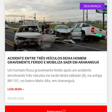
SEGURANÇA
ACIDENTE ENTRE TRÊS VEÍCULOS DEIXA HOMEM
GRAVEMENTE FERIDO E MOBILIZA SAER EM ARARANGUÁ
Um homem ficou gravemente ferido após um acidente
envolvendo três veículos na tarde deste sábado (8), na antiga
BR-101, no bairro Mato Alto, em Araranguá.
LEIA MAIS »
09/08/2026
Segurança