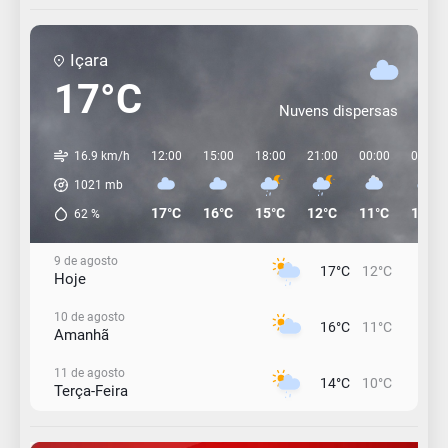
Içara
17°C
Nuvens dispersas
16.9 km/h
12:00
15:00
18:00
21:00
00:00
03:00
1021
mb
17°C
16°C
15°C
12°C
11°C
11°C
62
%
9 de agosto
17°C
12°C
Hoje
10 de agosto
16°C
11°C
Amanhã
11 de agosto
14°C
10°C
Terça-Feira
12 de agosto
15°C
11°C
Quarta-Feira