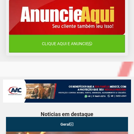
13 de agosto
18°C
14°C
Quinta-Feira
14 de agosto
19°C
17°C
Sexta-Feira
CLIQUE AQUI E ANUNCIE
15 de agosto
19°C
17°C
Sábado
Noticias em destaque
Geral