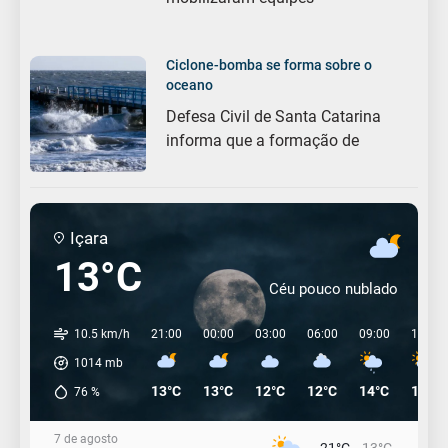
Ciclone-bomba se forma sobre o
oceano
Defesa Civil de Santa Catarina
informa que a formação de
Içara
13°C
Céu pouco nublado
10.5 km/h
21:00
00:00
03:00
06:00
09:00
12:00
1014
mb
13°C
13°C
12°C
12°C
14°C
19°C
76
%
7 de agosto