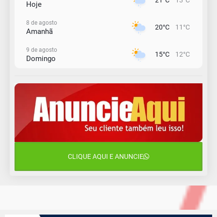
21°C
13°C
Hoje
8 de agosto
20°C
11°C
Amanhã
9 de agosto
15°C
12°C
Domingo
10 de agosto
14°C
10°C
Segunda-Feira
11 de agosto
13°C
10°C
Terça-Feira
12 de agosto
16°C
11°C
Quarta-Feira
CLIQUE AQUI E ANUNCIE
13 de agosto
18°C
13°C
Quinta-Feira