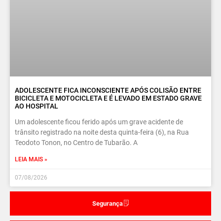
ADOLESCENTE FICA INCONSCIENTE APÓS COLISÃO ENTRE
BICICLETA E MOTOCICLETA E É LEVADO EM ESTADO GRAVE
AO HOSPITAL
Um adolescente ficou ferido após um grave acidente de
trânsito registrado na noite desta quinta-feira (6), na Rua
Teodoto Tonon, no Centro de Tubarão. A
LEIA MAIS »
07/08/2026
Segurança