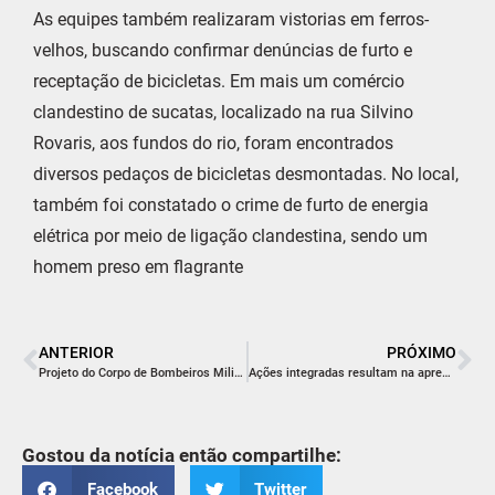
As equipes também realizaram vistorias em ferros-
velhos, buscando confirmar denúncias de furto e
receptação de bicicletas. Em mais um comércio
clandestino de sucatas, localizado na rua Silvino
Rovaris, aos fundos do rio, foram encontrados
diversos pedaços de bicicletas desmontadas. No local,
também foi constatado o crime de furto de energia
elétrica por meio de ligação clandestina, sendo um
homem preso em flagrante
ANTERIOR
PRÓXIMO
Projeto do Corpo de Bombeiros Militar ensina manobra de desengasgo a profissionais da gastronomia em Nova Veneza
Ações integradas resultam na apreensão de quase 430 quilos de maconha no oeste de SC
Gostou da notícia então compartilhe:
Facebook
Twitter