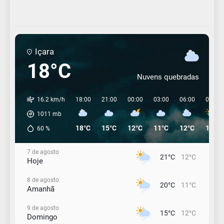
Içara
18°C
Nuvens quebradas
16.2 km/h
18:00
21:00
00:00
03:00
06:00
09:00
1011
mb
18°C
15°C
12°C
11°C
12°C
14°C
60
%
7 de agosto
21°C
12°C
Hoje
8 de agosto
20°C
11°C
Amanhã
9 de agosto
15°C
12°C
Domingo