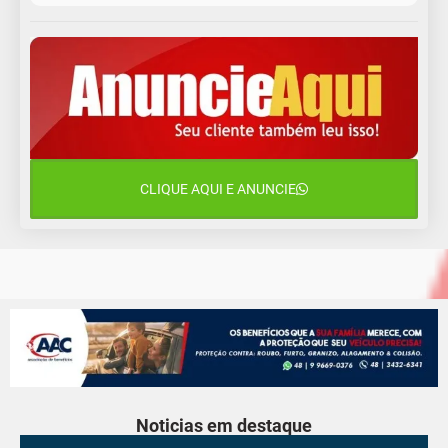
10 de agosto
14°C
10°C
Segunda-Feira
11 de agosto
13°C
10°C
Terça-Feira
12 de agosto
16°C
11°C
Quarta-Feira
CLIQUE AQUI E ANUNCIE
13 de agosto
18°C
13°C
Quinta-Feira
Noticias em destaque