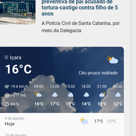
preventiva de pai acusado de
tortura-castigo contra filho de 5
anos
A Polícia Civil de Santa Catarina, por
meio da Delegacia
Içara
16°C
Céu pouco nublado
19.6 km/h
09:00
12:00
15:00
18:00
21:00
00:00
03:
1017
mb
16°C
17°C
15°C
14°C
12°C
12°C
12°
84
%
9 de agosto
17°C
12°C
Hoje
10 de agosto