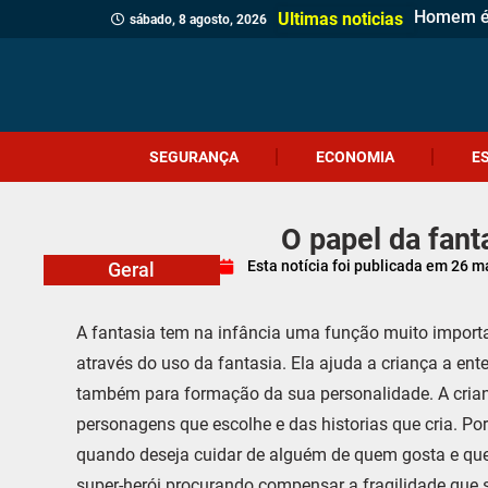
Homem é 
Funcionár
Bombeiro
Incêndio
Jovem é 
Operação 
Serra do 
Foragido 
Homem é p
Casa de 
Gol esta
Polícia M
Polícia C
Sábado Es
Adolescen
Comércio
Prefeitur
Identifi
Ultimas noticias
sábado, 8 agosto, 2026
SEGURANÇA
ECONOMIA
E
O papel da fant
Esta notícia foi publicada em
26 m
Geral
A fantasia tem na infância uma função muito import
através do uso da fantasia. Ela ajuda a criança a ent
também para formação da sua personalidade. A cria
personagens que escolhe e das historias que cria. Po
quando deseja cuidar de alguém de quem gosta e que 
super-herói procurando compensar a fragilidade que 