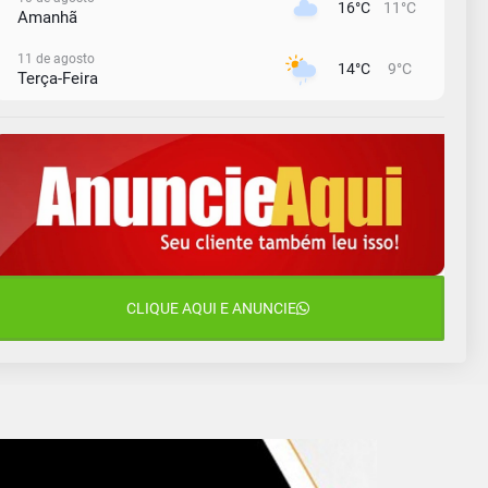
16°C
11°C
Amanhã
11 de agosto
14°C
9°C
Terça-Feira
12 de agosto
13°C
11°C
Quarta-Feira
13 de agosto
17°C
12°C
Quinta-Feira
14 de agosto
18°C
16°C
Sexta-Feira
15 de agosto
CLIQUE AQUI E ANUNCIE
18°C
18°C
Sábado