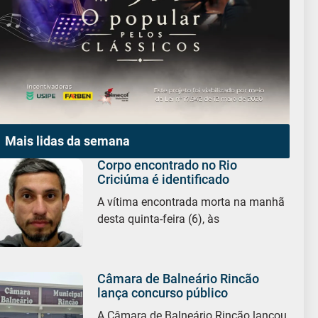
Mais lidas da semana
Corpo encontrado no Rio
Criciúma é identificado
A vítima encontrada morta na manhã
desta quinta-feira (6), às
Câmara de Balneário Rincão
lança concurso público
A Câmara de Balneário Rincão lançou