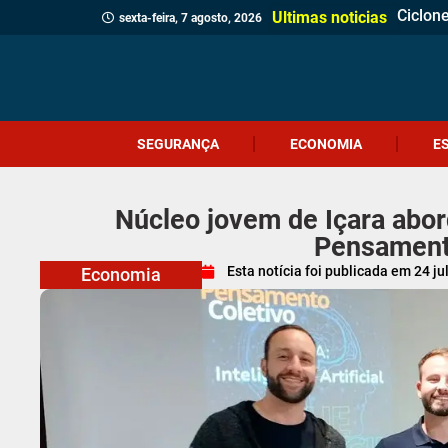
Ciclon
Jovem 
Câmara
Menina
Projet
Delega
Veread
Cliente
Revita
Criciú
Dia do
Corpo 
Quatro
(Vídeo
Polícia
Profes
Crueld
Ultimas noticias
sexta-feira, 7 agosto, 2026
SEGURANÇA
ECONOMIA
E
Núcleo jovem de Içara abord
Pensament
Esta notícia foi publicada em
24 ju
Economia