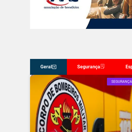
Geral
Segurança
Es
SEGURANÇA