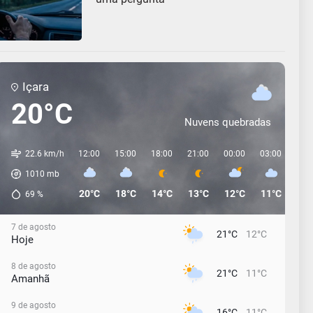
Içara
20°C
Nuvens quebradas
22.6 km/h
12:00
15:00
18:00
21:00
00:00
03:00
06:
1010
mb
20°C
18°C
14°C
13°C
12°C
11°C
12°
69
%
7 de agosto
21°C
12°C
Hoje
8 de agosto
21°C
11°C
Amanhã
9 de agosto
16°C
11°C