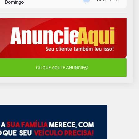
Domingo
10 de agosto
15°C
11°C
Segunda-Feira
11 de agosto
11°C
11°C
Terça-Feira
12 de agosto
14°C
11°C
Quarta-Feira
13 de agosto
CLIQUE AQUI E ANUNCIE
23°C
14°C
Quinta-Feira