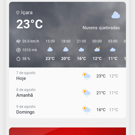
Içara
23°C
Nuvens quebradas
26.0 km/h
15:00
18:00
21:00
00:00
03:00
06:00
1010
mb
23°C
20°C
16°C
12°C
11°C
12°C
58
%
7 de agosto
23°C
12°C
Hoje
8 de agosto
21°C
11°C
Amanhã
9 de agosto
16°C
11°C
Domingo
10 de agosto
15°C
11°C
Segunda-Feira