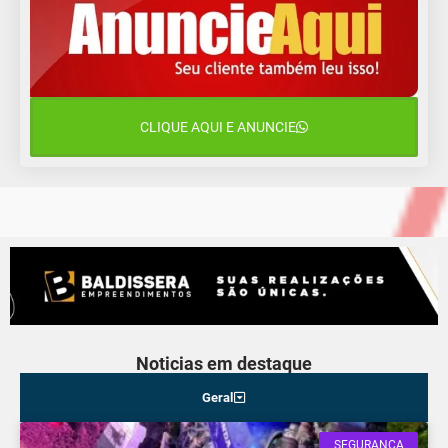
11 de agosto
11°C
11°C
Terça-Feira
12 de agosto
14°C
11°C
Quarta-Feira
CLIQUE AQUI E ANUNCIE
13 de agosto
23°C
14°C
Quinta-Feira
Noticias em destaque
Geral
SEGURANÇA