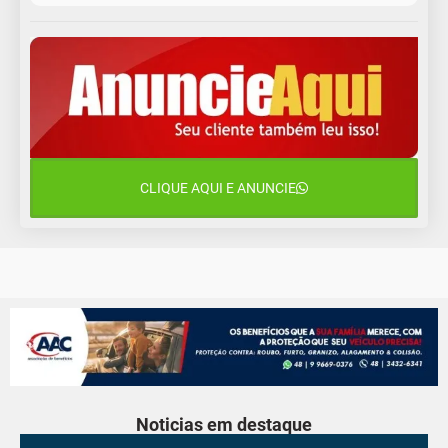
9 de agosto
16°C
13°C
Domingo
10 de agosto
14°C
11°C
Segunda-Feira
11 de agosto
15°C
10°C
Terça-Feira
CLIQUE AQUI E ANUNCIE
12 de agosto
14°C
12°C
Quarta-Feira
Noticias em destaque