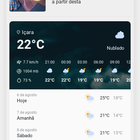
a partir desta
Içara
22°C
Nublado
7.7 km/h
21:00
00:00
03:00
06:00
09:00
12:00
1004
mb
22°C
22°C
19°C
19°C
19°C
20°C
73
%
6 de agosto
25°C
18°C
Hoje
7 de agosto
21°C
14°C
Amanhã
8 de agosto
21°C
13°C
Sábado