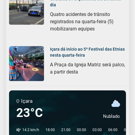
dia
Quatro acidentes de trânsito
registrados na quarta-feira (5)
mobilizaram equipes
Içara dá início ao 5º Festival das Etnias
nesta quarta-feira
A Praça da Igreja Matriz será palco,
a partir desta
Içara
23°C
Nublado
14.2 km/h
18:00
21:00
00:00
03:00
06:00
09:00