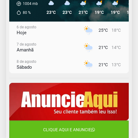
1004
mb
23°C
23°C
21°C
19°C
19°C
19°C
80
%
6 de agosto
25°C
18°C
Hoje
7 de agosto
21°C
14°C
Amanhã
8 de agosto
21°C
13°C
Sábado
9 de agosto
16°C
13°C
Domingo
10 de agosto
14°C
11°C
Segunda-Feira
11 de agosto
15°C
10°C
Terça-Feira
CLIQUE AQUI E ANUNCIE
12 de agosto
14°C
12°C
Quarta-Feira