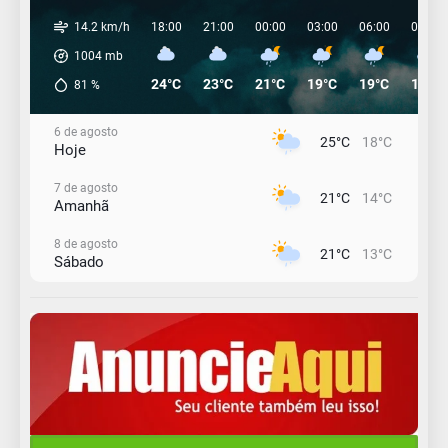
14.2 km/h
18:00
21:00
00:00
03:00
06:00
09:00
1004
mb
24°C
23°C
21°C
19°C
19°C
19°C
81
%
6 de agosto
25°C
18°C
Hoje
7 de agosto
21°C
14°C
Amanhã
8 de agosto
21°C
13°C
Sábado
9 de agosto
16°C
13°C
Domingo
10 de agosto
14°C
11°C
Segunda-Feira
11 de agosto
15°C
10°C
Terça-Feira