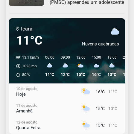
(PMSC) apreendeu um adolescente
Içara
11°C
Nuvens quebradas
13.1 km/h
06:00
09:00
12:00
15:00
18:00
21:00
1028
mb
11°C
12°C
15°C
16°C
13°C
12°C
80
%
10 de agosto
16°C
11°C
Hoje
11 de agosto
15°C
10°C
Amanhã
12 de agosto
15°C
11°C
Quarta-Feira