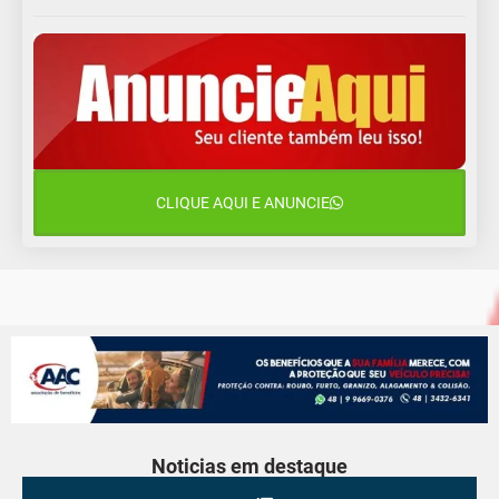
13 de agosto
18°C
14°C
Quinta-Feira
14 de agosto
20°C
16°C
Sexta-Feira
15 de agosto
24°C
18°C
Sábado
CLIQUE AQUI E ANUNCIE
16 de agosto
21°C
17°C
Domingo
Noticias em destaque