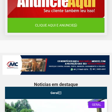
13°C
11°C
Segunda-Feira
11 de agosto
15°C
9°C
Terça-Feira
CLIQUE AQUI E ANUNCIE
12 de agosto
15°C
11°C
Quarta-Feira
Noticias em destaque
Geral
GERAL