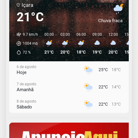
Içara
21°C
Chuva fraca
9.7 km/h
00:00
03:00
06:00
09:00
12:00
15:00
1004
mb
21°C
20°C
18°C
19°C
20°C
19°C
72
%
6 de agosto
25°C
18°C
Hoje
7 de agosto
22°C
14°C
Amanhã
8 de agosto
22°C
13°C
Sábado
9 de agosto
16°C
12°C
Domingo
10 de agosto