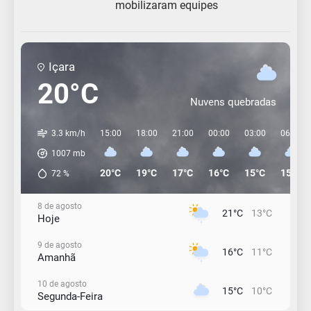
mobilizaram equipes
Içara
20°C
Nuvens quebradas
3.3 km/h
15:00
18:00
21:00
00:00
03:00
06:00
1007
mb
20°C
19°C
17°C
16°C
15°C
15°C
72
%
8 de agosto
21°C
13°C
Hoje
9 de agosto
16°C
11°C
Amanhã
10 de agosto
15°C
10°C
Segunda-Feira