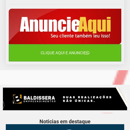
11 de agosto
13°C
11°C
Terça-Feira
12 de agosto
15°C
11°C
Quarta-Feira
13 de agosto
20°C
15°C
Quinta-Feira
CLIQUE AQUI E ANUNCIE
14 de agosto
18°C
13°C
Sexta-Feira
Noticias em destaque