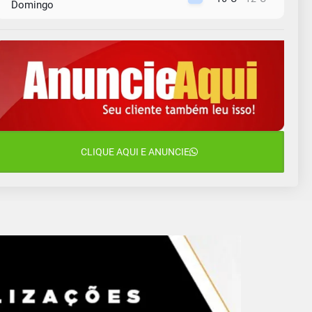
Domingo
10 de agosto
13°C
11°C
Segunda-Feira
11 de agosto
15°C
9°C
Terça-Feira
12 de agosto
15°C
11°C
Quarta-Feira
13 de agosto
CLIQUE AQUI E ANUNCIE
16°C
13°C
Quinta-Feira