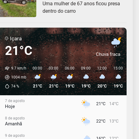
Uma mulher de 67 anos ficou presa
dentro do carro
Içara
21°C
Chuva fraca
9.7 km/h
00:00
03:00
06:00
09:00
12:00
15:00
18:0
1004
mb
21°C
21°C
19°C
19°C
20°C
19°C
16°C
74
%
7 de agosto
21°C
14°C
Hoje
8 de agosto
22°C
13°C
Amanhã
9 de agosto
16°C
12°C