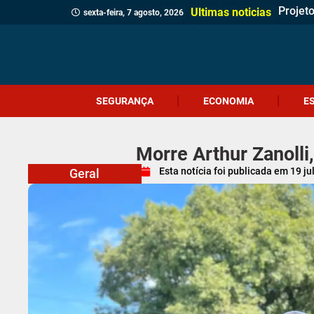
Projet
Delega
Veread
Cliente
Revita
Criciú
Dia do
Corpo 
Quatro
(Vídeo
Polícia
Profes
Crueld
Içara c
Idosa 
Veread
Câmara
Ultimas noticias
sexta-feira, 7 agosto, 2026
SEGURANÇA
ECONOMIA
E
Morre Arthur Zanolli,
Esta notícia foi publicada em
19 ju
Geral