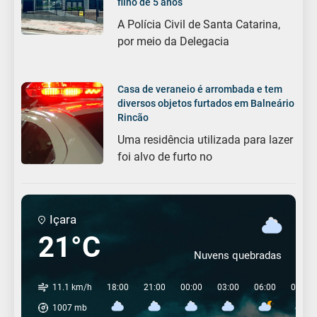
filho de 5 anos
A Polícia Civil de Santa Catarina,
por meio da Delegacia
Casa de veraneio é arrombada e tem
diversos objetos furtados em Balneário
Rincão
Uma residência utilizada para lazer
foi alvo de furto no
Içara
21°C
Nuvens quebradas
11.1 km/h
18:00
21:00
00:00
03:00
06:00
09:00
1007
mb