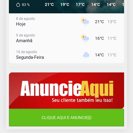
21°C
19°C
17°C
14°C
14°C
14°C
83
%
8 de agosto
21°C
13°C
Hoje
9 de agosto
16°C
11°C
Amanhã
10 de agosto
14°C
11°C
Segunda-Feira
11 de agosto
15°C
10°C
Terça-Feira
12 de agosto
15°C
11°C
Quarta-Feira
13 de agosto
19°C
14°C
Quinta-Feira
CLIQUE AQUI E ANUNCIE
14 de agosto
18°C
15°C
Sexta-Feira