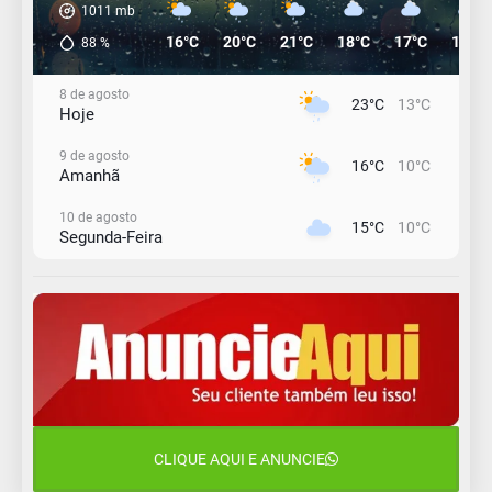
1011
mb
16°C
20°C
21°C
18°C
17°C
16°C
88
%
8 de agosto
23°C
13°C
Hoje
9 de agosto
16°C
10°C
Amanhã
10 de agosto
15°C
10°C
Segunda-Feira
11 de agosto
12°C
11°C
Terça-Feira
12 de agosto
15°C
12°C
Quarta-Feira
13 de agosto
22°C
15°C
Quinta-Feira
CLIQUE AQUI E ANUNCIE
14 de agosto
18°C
15°C
Sexta-Feira