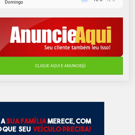
Domingo
10 de agosto
15°C
11°C
Segunda-Feira
11 de agosto
15°C
8°C
Terça-Feira
12 de agosto
15°C
11°C
Quarta-Feira
13 de agosto
CLIQUE AQUI E ANUNCIE
19°C
13°C
Quinta-Feira