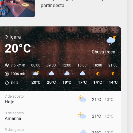
partir desta
Içara
20°C
Chuva fraca
7.6 km/h
06:00
09:00
12:00
15:00
18:00
21:00
00:0
1006
mb
20°C
20°C
19°C
17°C
14°C
14°C
13°C
84
%
7 de agosto
21°C
13°C
Hoje
8 de agosto
21°C
12°C
Amanhã
9 de agosto
16°C
12°C