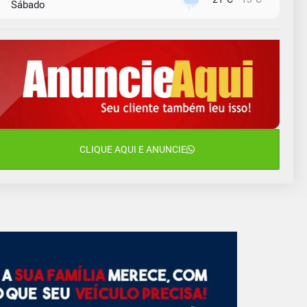
Sábado
9 de agosto
16°C
13°C
Domingo
10 de agosto
14°C
11°C
Segunda-Feira
11 de agosto
15°C
10°C
Terça-Feira
12 de agosto
CLIQUE AQUI E ANUNCIE
14°C
12°C
Quarta-Feira