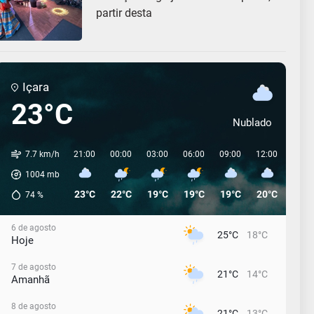
partir desta
Içara
23°C
Nublado
7.7 km/h
21:00
00:00
03:00
06:00
09:00
12:00
15:0
1004
mb
23°C
22°C
19°C
19°C
19°C
20°C
19°C
74
%
6 de agosto
25°C
18°C
Hoje
7 de agosto
21°C
14°C
Amanhã
8 de agosto
21°C
13°C