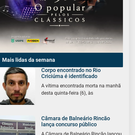
Mais lidas da semana
Corpo encontrado no Rio
Criciúma é identificado
A vítima encontrada morta na manhã
desta quinta-feira (6), às
Câmara de Balneário Rincão
lança concurso público
A Câmara de Balneário Rincão lançou