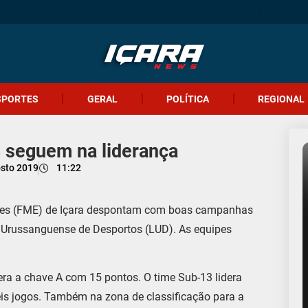
SPORTES
GERAL
POLÍTICA
REGIONAL
 seguem na liderança
osto 2019
11:22
rtes (FME) de Içara despontam com boas campanhas
 Urussanguense de Desportos (LUD). As equipes
dera a chave A com 15 pontos. O time Sub-13 lidera
eis jogos. Também na zona de classificação para a