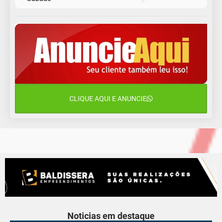
9 de agosto
16°C
12°C
Domingo
10 de agosto
14°C
10°C
Segunda-Feira
11 de agosto
15°C
9°C
Terça-Feira
CLIQUE AQUI E ANUNCIE
12 de agosto
16°C
10°C
Quarta-Feira
Noticias em destaque