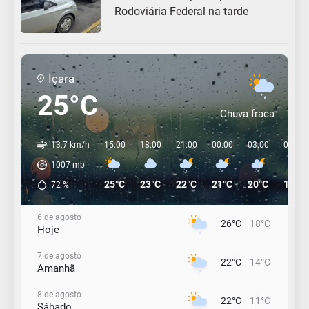
Rodoviária Federal na tarde
Içara
25°C
Chuva fraca
13.7 km/h
15:00
18:00
21:00
00:00
03:00
06:00
1007
mb
25°C
23°C
22°C
21°C
20°C
19°C
72
%
6 de agosto
26°C
18°C
Hoje
7 de agosto
22°C
14°C
Amanhã
8 de agosto
22°C
11°C
Sábado