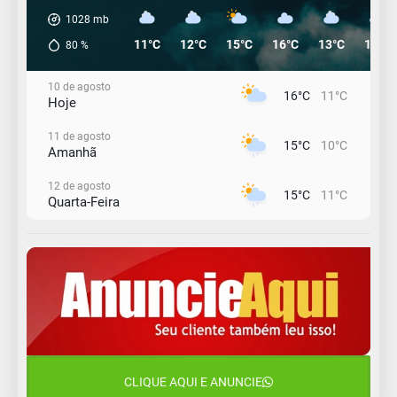
1028
mb
11°C
12°C
15°C
16°C
13°C
12°C
80
%
10 de agosto
16°C
11°C
Hoje
11 de agosto
15°C
10°C
Amanhã
12 de agosto
15°C
11°C
Quarta-Feira
13 de agosto
18°C
14°C
Quinta-Feira
14 de agosto
20°C
16°C
Sexta-Feira
15 de agosto
24°C
18°C
Sábado
CLIQUE AQUI E ANUNCIE
16 de agosto
21°C
17°C