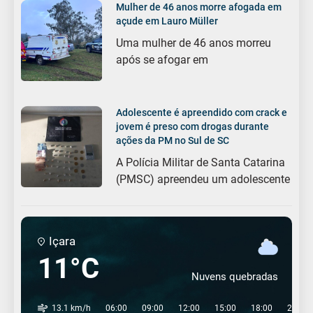
Mulher de 46 anos morre afogada em
açude em Lauro Müller
Uma mulher de 46 anos morreu
após se afogar em
Adolescente é apreendido com crack e
jovem é preso com drogas durante
ações da PM no Sul de SC
A Polícia Militar de Santa Catarina
(PMSC) apreendeu um adolescente
Içara
11°C
Nuvens quebradas
13.1 km/h
06:00
09:00
12:00
15:00
18:00
21:00