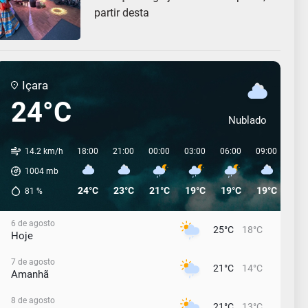
partir desta
Içara
24°C
Nublado
14.2 km/h
18:00
21:00
00:00
03:00
06:00
09:00
12:
1004
mb
24°C
23°C
21°C
19°C
19°C
19°C
20°
81
%
6 de agosto
25°C
18°C
Hoje
7 de agosto
21°C
14°C
Amanhã
8 de agosto
21°C
13°C