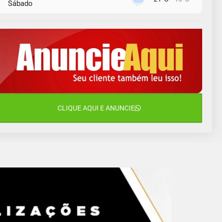
Sábado
9 de agosto
16°C
13°C
Domingo
10 de agosto
14°C
11°C
Segunda-Feira
11 de agosto
15°C
10°C
Terça-Feira
12 de agosto
CLIQUE AQUI E ANUNCIE
14°C
12°C
Quarta-Feira