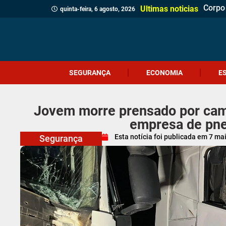
Corpo 
Quatr
(Víde
Políci
Profes
Cruel
Içara 
Idosa 
Veread
Câmar
PM apr
Homem
Motor
Homem
Antes 
Probl
Ultimas noticias
quinta-feira, 6 agosto, 2026
SEGURANÇA
ECONOMIA
E
Jovem morre prensado por ca
empresa de pn
Esta notícia foi publicada em
7 ma
Segurança