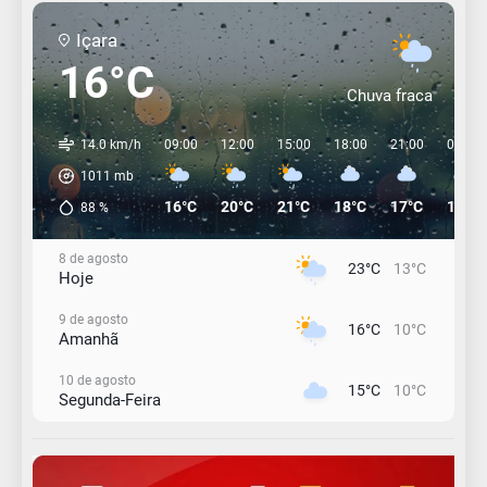
Içara
16°C
Chuva fraca
14.0 km/h
09:00
12:00
15:00
18:00
21:00
00:00
1011
mb
16°C
20°C
21°C
18°C
17°C
16°C
88
%
8 de agosto
23°C
13°C
Hoje
9 de agosto
16°C
10°C
Amanhã
10 de agosto
15°C
10°C
Segunda-Feira
11 de agosto
12°C
11°C
Terça-Feira