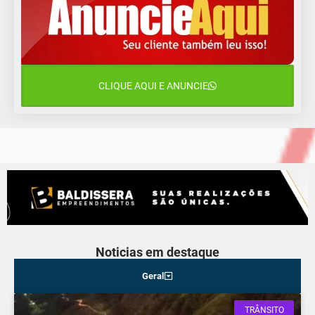
12 de agosto
15°C
12°C
Quarta-Feira
13 de agosto
22°C
15°C
Quinta-Feira
CLIQUE AQUI E ANUNCIE
14 de agosto
18°C
15°C
Sexta-Feira
Noticias em destaque
Geral
TRÂNSITO