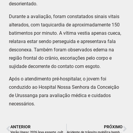
desorientado.
Durante a avaliação, foram constatados sinais vitais
alterados, com taquicardia de aproximadamente 150
batimentos por minuto. A vítima vestia apenas cueca,
relatava estar sendo perseguida e apresentava fala
desconexa. Também foram observados edema na
região frontal do crânio, escoriações pelo corpo e
sujidade decorrente do contato com esgoto.
Após o atendimento pré-hospitalar, o jovem foi
conduzido ao Hospital Nossa Senhora da Conceição
de Urussanga para avaliação médica e cuidados
necessários.
ANTERIOR
PRÓXIMO
Verão Unesc 2026 leva esporte, cultura e serviços à orla de Balneário Rincão
Acidente de trânsito mobiliza bombeiros após choque frontal entre motocicleta e automóvel