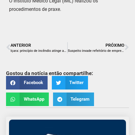
O Instituto Médico Legal (IML) realizou os
procedimentos de praxe.
ANTERIOR
PRÓXIMO
Içara: princípio de incêndio atinge academia durante a madrugada
Suspeito invade refeitório de empresa e foge para área de mata em Morro da Fumaça
Gostou da notícia então compartilhe:
Facebook
Twitter
WhatsApp
Telegram