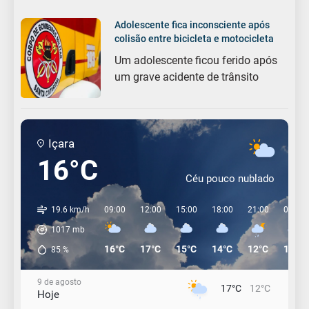
Adolescente fica inconsciente após
colisão entre bicicleta e motocicleta
Um adolescente ficou ferido após
um grave acidente de trânsito
Içara
16°C
Céu pouco nublado
19.6 km/h
09:00
12:00
15:00
18:00
21:00
00:00
1017
mb
16°C
17°C
15°C
14°C
12°C
12°C
85
%
9 de agosto
17°C
12°C
Hoje