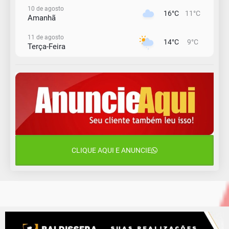
10 de agosto
16°C
11°C
Amanhã
11 de agosto
14°C
9°C
Terça-Feira
12 de agosto
13°C
11°C
Quarta-Feira
13 de agosto
17°C
12°C
Quinta-Feira
14 de agosto
18°C
16°C
Sexta-Feira
CLIQUE AQUI E ANUNCIE
15 de agosto
18°C
18°C
Sábado