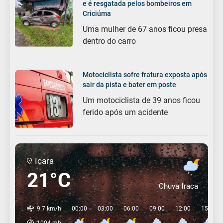
e é resgatada pelos bombeiros em
Criciúma
Uma mulher de 67 anos ficou presa
dentro do carro
Motociclista sofre fratura exposta após
sair da pista e bater em poste
Um motociclista de 39 anos ficou
ferido após um acidente
Içara
21°C
Chuva fraca
9.7 km/h
00:00
03:00
06:00
09:00
12:00
15:00
1004
mb