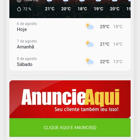
21°C
20°C
18°C
19°C
20°C
19°C
72
%
6 de agosto
25°C
18°C
Hoje
7 de agosto
21°C
14°C
Amanhã
8 de agosto
22°C
13°C
Sábado
9 de agosto
16°C
12°C
Domingo
10 de agosto
13°C
11°C
Segunda-Feira
11 de agosto
15°C
9°C
Terça-Feira
CLIQUE AQUI E ANUNCIE
12 de agosto
15°C
11°C
Quarta-Feira