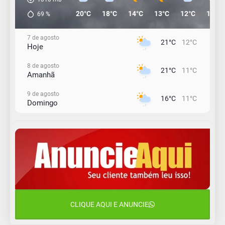
20°C
18°C
14°C
13°C
12°C
11°C
69
%
7 de agosto
21°C
12°C
Hoje
8 de agosto
21°C
11°C
Amanhã
9 de agosto
16°C
11°C
Domingo
10 de agosto
15°C
11°C
Segunda-Feira
11 de agosto
11°C
11°C
Terça-Feira
12 de agosto
14°C
11°C
Quarta-Feira
CLIQUE AQUI E ANUNCIE
13 de agosto
23°C
14°C
Quinta-Feira