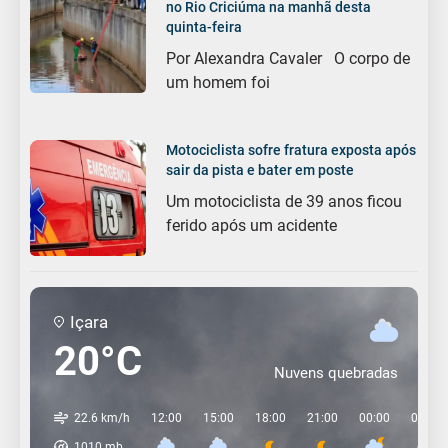
no Rio Criciúma na manhã desta
quinta-feira
Por Alexandra Cavaler O corpo de
um homem foi
Motociclista sofre fratura exposta após
sair da pista e bater em poste
Um motociclista de 39 anos ficou
ferido após um acidente
Içara
20°C
Nuvens quebradas
22.6 km/h
12:00
15:00
18:00
21:00
00:00
03:00
1010
mb