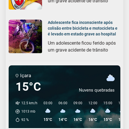
um grave acidente de trânsito
Adolescente fica inconsciente após
colisão entre bicicleta e motocicleta e
é levado em estado grave ao hospital
Um adolescente ficou ferido após
um grave acidente de trânsito
Içara
15°C
Nuvens quebradas
12.5 km/h
03:00
06:00
09:00
12:00
15:00
18:00
1013
mb
15°C
14°C
16°C
16°C
15°C
14°C
92
%