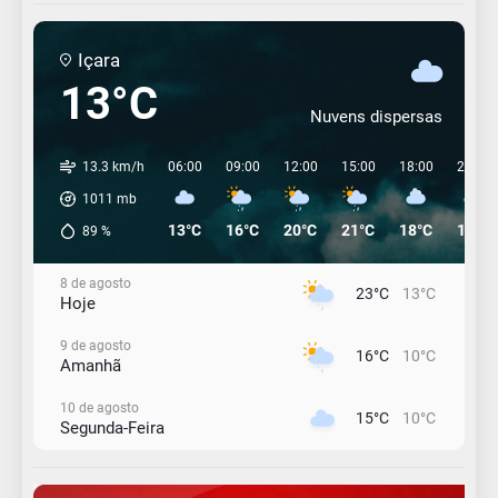
Içara
13°C
Nuvens dispersas
13.3 km/h
06:00
09:00
12:00
15:00
18:00
21:00
1011
mb
13°C
16°C
20°C
21°C
18°C
17°C
89
%
8 de agosto
23°C
13°C
Hoje
9 de agosto
16°C
10°C
Amanhã
10 de agosto
15°C
10°C
Segunda-Feira
11 de agosto
12°C
11°C
Terça-Feira