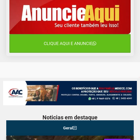
12 de agosto
15°C
12°C
Quarta-Feira
13 de agosto
22°C
15°C
Quinta-Feira
CLIQUE AQUI E ANUNCIE
14 de agosto
18°C
15°C
Sexta-Feira
Noticias em destaque
Geral